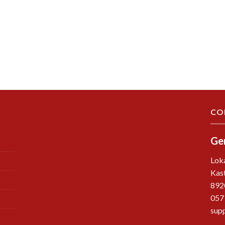
CO
Ge
Lok
Kast
892
057
sup