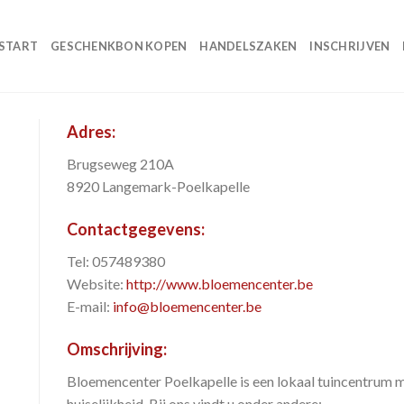
START
GESCHENKBON KOPEN
HANDELSZAKEN
INSCHRIJVEN
Adres:
Brugseweg 210A
8920 Langemark-Poelkapelle
Contactgegevens:
Tel: 057489380
Website:
http://www.bloemencenter.be
E-mail:
info@bloemencenter.be
Omschrijving:
Bloemencenter Poelkapelle is een lokaal tuincentrum m
huiselijkheid. Bij ons vindt u onder andere: