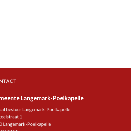
NTACT
meente Langemark-Poelkapelle
aal bestuur Langemark-Poelkapelle
eelstraat 1
0 Langemark-Poelkapelle