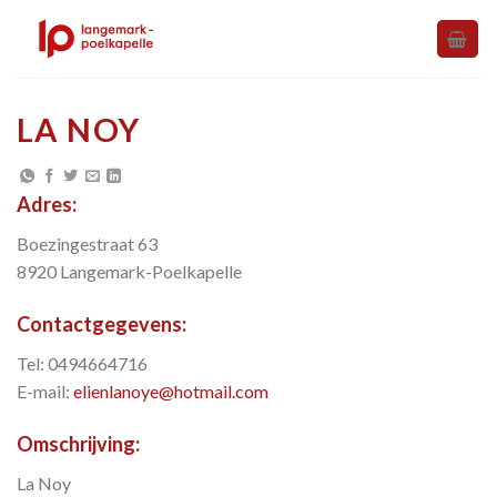
Skip
to
content
LA NOY
Adres:
Boezingestraat 63
8920 Langemark-Poelkapelle
Contactgegevens:
Tel: 0494664716
E-mail:
elienlanoye@hotmail.com
Omschrijving:
La Noy